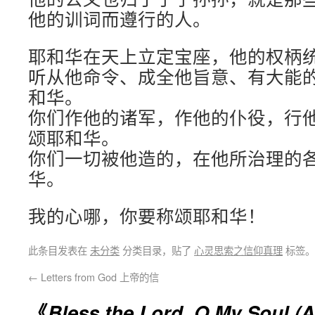
他的训词而遵行的人。
耶和华在天上立定宝座，他的权柄
听从他命令、成全他旨意、有大能
和华。
你们作他的诸军，作他的仆役，行
颂耶和华。
你们一切被他造的，在他所治理的
华。
我的心哪，你要称颂耶和华！
此条目发表在
未分类
分类目录，贴了
心灵思索之信仰真理
标签。
←
Letters from God 上帝的信
《
Bless the Lord, O My Soul (A