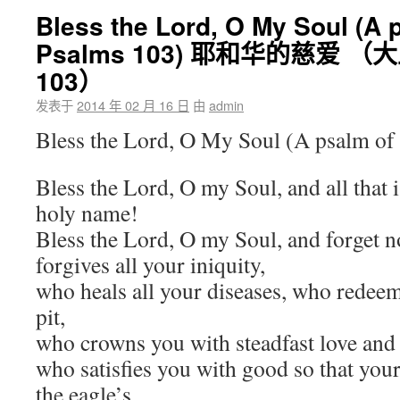
Bless the Lord, O My Soul (A 
Psalms 103) 耶和华的慈爱 （
103）
发表于
2014 年 02 月 16 日
由
admin
Bless the Lord, O My Soul (A psalm of
Bless the Lord, O my Soul, and all that i
holy name!
Bless the Lord, O my Soul, and forget no
forgives all your iniquity,
who heals all your diseases, who redeem
pit,
who crowns you with steadfast love and
who satisfies you with good so that your
the eagle’s.