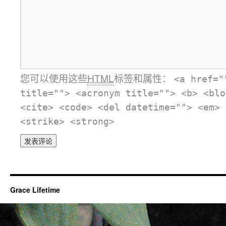
您可以使用这些
HTML
标签和属性：
<a href="
title=""> <acronym title=""> <b> <blo
<cite> <code> <del datetime=""> <em> 
<strike> <strong>
Grace Lifetime