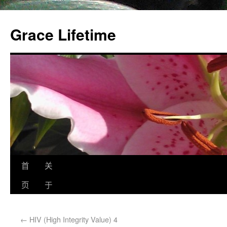
Grace Lifetime
首
关
页
于
←
HIV (High Integrity Value) 4